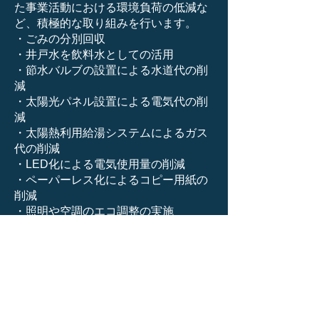
た事業活動における環境負荷の低減な
ど、積極的な取り組みを行います。
・ごみの分別回収
・井戸水を飲料水としての活用
・節水バルブの設置による水道代の削
減
・太陽光パネル設置による電気代の削
減
・太陽熱利用給湯システムによるガス
代の削減
・LED化による電気使用量の削減
・ペーパーレス化によるコピー用紙の
削減
・照明や空調のエコ調整の実施
〇人材育成と教育研修、良好な職場環
境の整備〇
・ICT・介護ロボット導入による業
務効率化
・資格取得支援制度によるキャリア
アップの推奨